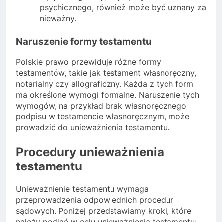
psychicznego, również może być uznany za
nieważny.
Naruszenie formy testamentu
Polskie prawo przewiduje różne formy
testamentów, takie jak testament własnoręczny,
notarialny czy allograficzny. Każda z tych form
ma określone wymogi formalne. Naruszenie tych
wymogów, na przykład brak własnoręcznego
podpisu w testamencie własnoręcznym, może
prowadzić do unieważnienia testamentu.
Procedury unieważnienia
testamentu
Unieważnienie testamentu wymaga
przeprowadzenia odpowiednich procedur
sądowych. Poniżej przedstawiamy kroki, które
należy podjąć w celu unieważnienia testamentu: