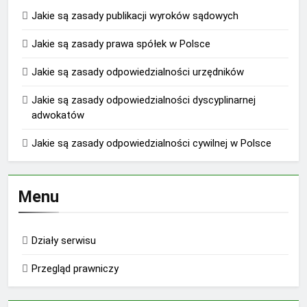
Jakie są zasady publikacji wyroków sądowych
Jakie są zasady prawa spółek w Polsce
Jakie są zasady odpowiedzialności urzędników
Jakie są zasady odpowiedzialności dyscyplinarnej
adwokatów
Jakie są zasady odpowiedzialności cywilnej w Polsce
Menu
Działy serwisu
Przegląd prawniczy