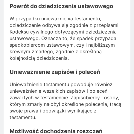
Powrót do dziedziczenia ustawowego
W przypadku unieważnienia testamentu,
dziedziczenie odbywa się zgodnie z przepisami
Kodeksu cywilnego dotyczącymi dziedziczenia
ustawowego. Oznacza to, że spadek przypada
spadkobiercom ustawowym, czyli najbliższym
krewnym zmarłego, zgodnie z określoną
kolejnością dziedziczenia.
Unieważnienie zapisów i poleceń
Unieważnienie testamentu powoduje również
unieważnienie wszelkich zapisów i poleceń
zawartych w testamencie. Zapisobiercy i osoby,
którym zmarły nałożył określone polecenia, tracą
swoje prawa i obowiązki wynikające z
testamentu.
Możliwość dochodzenia roszczeń