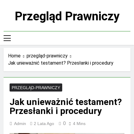
Skip
to
Przegląd Prawniczy
content
Home
przegląd-prawniczy
Jak unieważnić testament? Przesłanki i procedury
PRZEGLĄD-PRAWNICZY
Jak unieważnić testament?
Przesłanki i procedury
0
Admin
2 Lata Ago
4 Mins