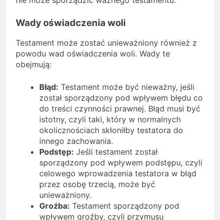
Wady oświadczenia woli
Testament może zostać unieważniony również z
powodu wad oświadczenia woli. Wady te
obejmują:
Błąd:
Testament może być nieważny, jeśli
został sporządzony pod wpływem błędu co
do treści czynności prawnej. Błąd musi być
istotny, czyli taki, który w normalnych
okolicznościach skłoniłby testatora do
innego zachowania.
Podstęp:
Jeśli testament został
sporządzony pod wpływem podstępu, czyli
celowego wprowadzenia testatora w błąd
przez osobę trzecią, może być
unieważniony.
Groźba:
Testament sporządzony pod
wpływem groźby, czyli przymusu