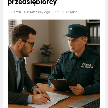
przedsiębiorcy
0
Admin
8 Miesięcy Ago
12 Mins