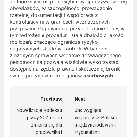
Jednocześnie na przedsiębiorcy spoczywa szereg
obowiązków, w szczególności prowadzenie
rzetelnej dokumentacji i współpraca z
kontrolującymi w granicach wyznaczonych
przepisami. Odpowiednie przygotowanie firmy, w
tym wdrożenie procedur i stała dbałość o jakość
rozliczeń, znacząco ogranicza ryzyko
negatywnych skutków kontroli. W bardziej
złożonych sprawach wsparcie doświadczonego
pełnomocnika pozwala właściwie wykorzystać
dostępne narzędzia prawne i skuteczniej bronić
swojej pozycji wobec organów
skarbowych
.
Previous:
Next:
Nawigacja
wpisu
Nowelizacje Kodeksu
Jak wygląda
pracy 2025 – co
współpraca Polski z
zmienia się dla
międzynarodowymi
pracownika i
trybunałami