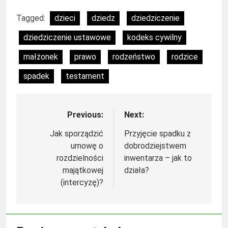
Tagged:
dzieci
dziedz
dziedziczenie
dziedziczenie ustawowe
kodeks cywilny
małżonek
prawo
rodzeństwo
rodzice
spadek
testament
Previous:
Next:
Nawigacja
wpisu
Jak sporządzić
Przyjęcie spadku z
umowę o
dobrodziejstwem
rozdzielności
inwentarza – jak to
majątkowej
działa?
(intercyzę)?