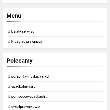
Menu
Działy serwisu
Przegląd prawniczy
Polecamy
poradnikwindykacyjny.pl
spadkobierca.pl
pomocpowypadkach.pl
swiatprawnikow.pl