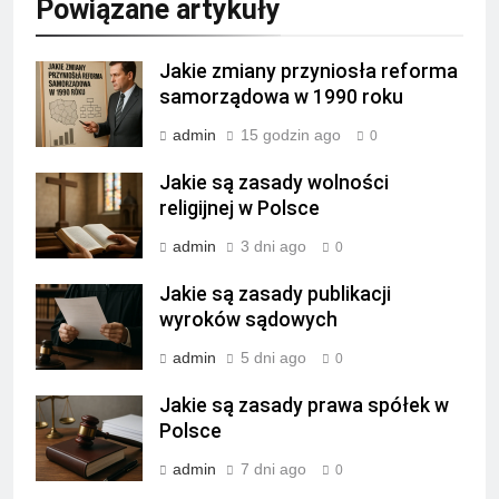
Powiązane artykuły
Jakie zmiany przyniosła reforma
samorządowa w 1990 roku
admin
15 godzin ago
0
Jakie są zasady wolności
religijnej w Polsce
admin
3 dni ago
0
Jakie są zasady publikacji
wyroków sądowych
admin
5 dni ago
0
Jakie są zasady prawa spółek w
Polsce
admin
7 dni ago
0