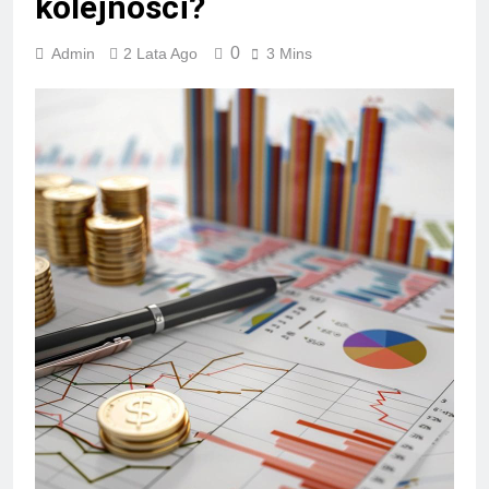
kolejności?
0
Admin
2 Lata Ago
3 Mins