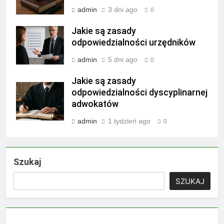
admin
3 dni ago
0
Jakie są zasady
odpowiedzialności urzędników
admin
5 dni ago
0
Jakie są zasady
odpowiedzialności dyscyplinarnej
adwokatów
admin
1 tydzień ago
0
Szukaj
SZUKAJ