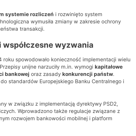
m systemie rozliczeń
i rozwinięto system
chnologiczna wymusiła zmiany w zakresie ochrony
ństwa transakcji.
ą i współczesne wyzwania
04 roku spowodowało konieczność implementacji wielu
rzepisy unijne narzuciły m.in. wymogi
kapitałowe
i bankowej
oraz zasady
konkurencji państw
.
do standardów Europejskiego Banku Centralnego i
iany w związku z implementacją dyrektywy PSD2,
niczych. Wprowadzono także regulacje związane z
nym rozwojem bankowości mobilnej i platform