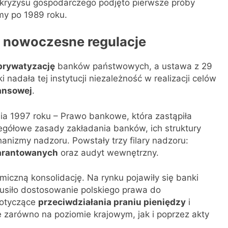
m kryzysu gospodarczego podjęto pierwsze próby
rmy po 1989 roku.
i nowoczesne regulacje
prywatyzację
banków państwowych, a ustawa z 29
nadała tej instytucji niezależność w realizacji celów
nansowej
.
a 1997 roku – Prawo bankowe, która zastąpiła
egółowe zasady zakładania banków, ich struktury
anizmy nadzoru. Powstały trzy filary nadzoru:
arantowanych
oraz audyt wewnętrzny.
iczną konsolidację. Na rynku pojawiły się banki
usiło dostosowanie polskiego prawa do
dotyczące
przeciwdziałania praniu pieniędzy
i
 zarówno na poziomie krajowym, jak i poprzez akty