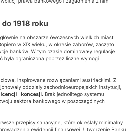
ewolucji prawa bankowego i zagadnienia z nim
 do 1918 roku
 głównie na obszarze ówczesnych wielkich miast
Dopiero w XIX wieku, w okresie zaborów, zaczęto
nkcje banków. W tym czasie dominowały regulacje
ć była ograniczona poprzez liczne wymogi
ciowe, inspirowane rozwiązaniami austriackimi. Z
cjonowały oddziały zachodnioeuropejskich instytucji,
licencji
i
koncesji
. Brak jednolitego systemu
ozwoju sektora bankowego w poszczególnych
wsze przepisy sanacyjne, które określały minimalny
 prowadzenia ewidencji finansowej. Utworzenie Banku