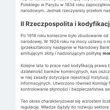
Polskiego w Paryżu w 1834 roku zapoczątkowa
narodowym. Jednak rzeczywisty przełom nast
II Rzeczpospolita i kodyfik
Po 1918 roku konieczne było zbudowanie o
narodowej. W 1924 roku na mocy ustawy o r
(przekształcony następnie w Narodowy Bank P
emitującym złoty i nadzorującym politykę
mo
Kolejne lata to prace nad kodyfikacją praw
działalność banków komercyjnych, kas osz
w niej zasady dotyczące rejestracji instytuc
informacyjnych. Utworzono również Komisję
kontrolowanie płynności i bezpieczeństwa se
Ten okres charakteryzował się wzrostem licz
regulację. Władze dążyły do rozwoju sektor