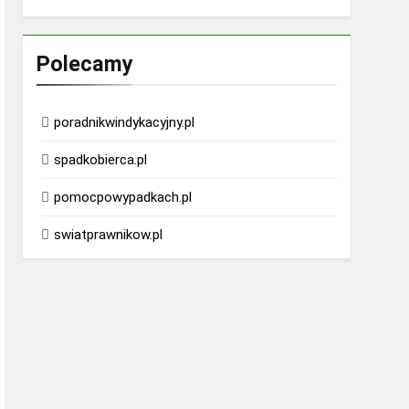
Polecamy
poradnikwindykacyjny.pl
spadkobierca.pl
pomocpowypadkach.pl
swiatprawnikow.pl