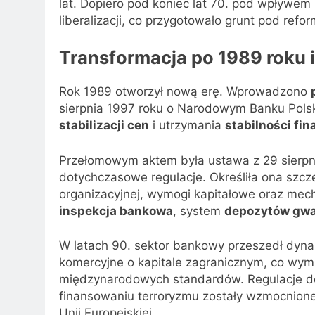
lat. Dopiero pod koniec lat 70. pod wpływe
liberalizacji, co przygotowało grunt pod refo
Transformacja po 1989 roku 
Rok 1989 otworzył nową erę. Wprowadzono
sierpnia 1997 roku o Narodowym Banku Polski 
stabilizacji cen
i utrzymania
stabilności fi
Przełomowym aktem była ustawa z 29 sierpni
dotychczasowe regulacje. Określiła ona szcz
organizacyjnej, wymogi kapitałowe oraz mech
inspekcja bankowa
, system
depozytów gw
W latach 90. sektor bankowy przeszedł dynam
komercyjne o kapitale zagranicznym, co wym
międzynarodowych standardów. Regulacje 
finansowaniu terroryzmu zostały wzmocnione
Unii Europejskiej.