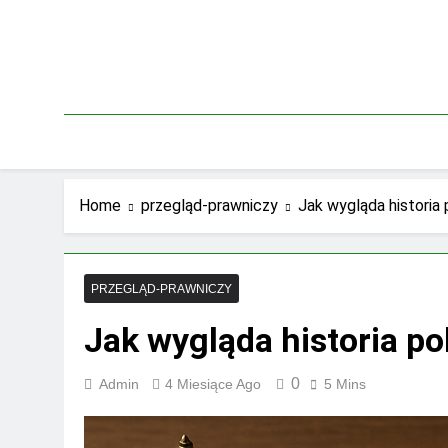
Skip
to
content
Home
przegląd-prawniczy
Jak wygląda historia
PRZEGLĄD-PRAWNICZY
Jak wygląda historia p
0
Admin
4 Miesiące Ago
5 Mins