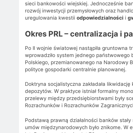
sieci bankowości wiejskiej. Jednocześnie ba
rozwój inwestycji przemysłowych oraz handl
uregulowania kwestii
odpowiedzialności
i
g
Okres PRL – centralizacja i
Po II wojnie światowej nastąpiła gruntowna 
wprowadziło system jednego państwowego b
Polskiego, przemianowanego na Narodowy Ba
polityce gospodarki centralnie planowanej.
Doktryna socjalistyczna zakładała likwidację
depozytów. W praktyce istniał formalny mono
przelewy między przedsiębiorstwami były scen
Rozrachunków i Rozrachunków Zagranicznych,
Podstawą prawną działalności banków stały 
umów międzynarodowych było znikome. W ef