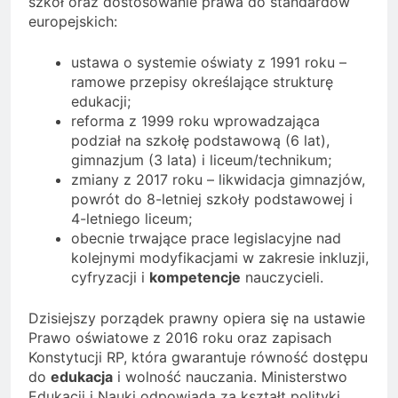
szkół oraz dostosowanie prawa do standardów
europejskich:
ustawa o systemie oświaty z 1991 roku –
ramowe przepisy określające strukturę
edukacji;
reforma z 1999 roku wprowadzająca
podział na szkołę podstawową (6 lat),
gimnazjum (3 lata) i liceum/technikum;
zmiany z 2017 roku – likwidacja gimnazjów,
powrót do 8-letniej szkoły podstawowej i
4-letniego liceum;
obecnie trwające prace legislacyjne nad
kolejnymi modyfikacjami w zakresie inkluzji,
cyfryzacji i
kompetencje
nauczycieli.
Dzisiejszy porządek prawny opiera się na ustawie
Prawo oświatowe z 2016 roku oraz zapisach
Konstytucji RP, która gwarantuje równość dostępu
do
edukacja
i wolność nauczania. Ministerstwo
Edukacji i Nauki odpowiada za kształt polityki