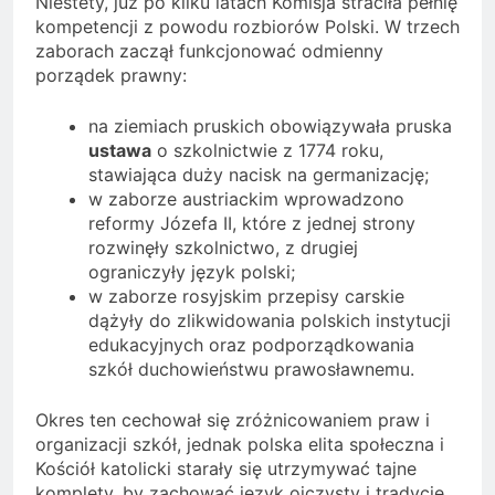
Niestety, już po kilku latach Komisja straciła pełnię
kompetencji z powodu rozbiorów Polski. W trzech
zaborach zaczął funkcjonować odmienny
porządek prawny:
na ziemiach pruskich obowiązywała pruska
ustawa
o szkolnictwie z 1774 roku,
stawiająca duży nacisk na germanizację;
w zaborze austriackim wprowadzono
reformy Józefa II, które z jednej strony
rozwinęły szkolnictwo, z drugiej
ograniczyły język polski;
w zaborze rosyjskim przepisy carskie
dążyły do zlikwidowania polskich instytucji
edukacyjnych oraz podporządkowania
szkół duchowieństwu prawosławnemu.
Okres ten cechował się zróżnicowaniem praw i
organizacji szkół, jednak polska elita społeczna i
Kościół katolicki starały się utrzymywać tajne
komplety, by zachować język ojczysty i tradycję