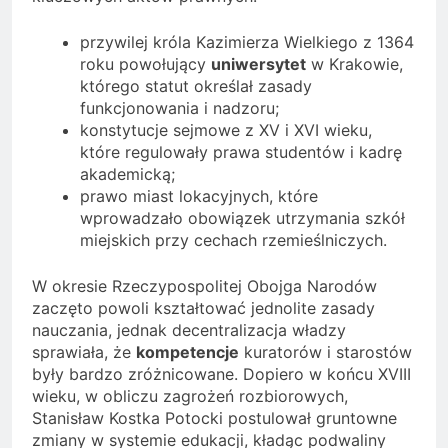
przywilej króla Kazimierza Wielkiego z 1364
roku powołujący
uniwersytet
w Krakowie,
którego statut określał zasady
funkcjonowania i nadzoru;
konstytucje sejmowe z XV i XVI wieku,
które regulowały prawa studentów i kadrę
akademicką;
prawo miast lokacyjnych, które
wprowadzało obowiązek utrzymania szkół
miejskich przy cechach rzemieślniczych.
W okresie Rzeczypospolitej Obojga Narodów
zaczęto powoli kształtować jednolite zasady
nauczania, jednak decentralizacja władzy
sprawiała, że
kompetencje
kuratorów i starostów
były bardzo zróżnicowane. Dopiero w końcu XVIII
wieku, w obliczu zagrożeń rozbiorowych,
Stanisław Kostka Potocki postulował gruntowne
zmiany w systemie edukacji, kładąc podwaliny