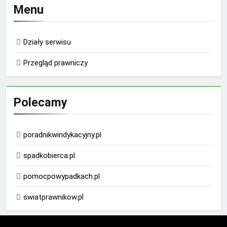
Menu
Działy serwisu
Przegląd prawniczy
Polecamy
poradnikwindykacyjny.pl
spadkobierca.pl
pomocpowypadkach.pl
swiatprawnikow.pl