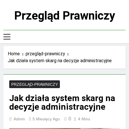
Skip
to
Przegląd Prawniczy
content
Home
przegląd-prawniczy
Jak działa system skarg na decyzje administracyjne
PRZEGLĄD-PRAWNICZY
Jak działa system skarg na
decyzje administracyjne
0
Admin
5 Miesięcy Ago
4 Mins