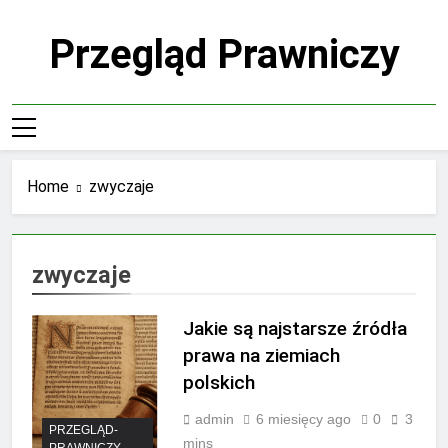
Skip
to
Przegląd Prawniczy
content
Home
zwyczaje
zwyczaje
Jakie są najstarsze źródła
prawa na ziemiach
polskich
admin
6 miesięcy ago
0
3
PRZEGLĄD-
mins
PRAWNICZY