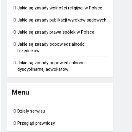
Jakie są zasady wolności religijnej w Polsce
Jakie są zasady publikacji wyroków sądowych
Jakie są zasady prawa spółek w Polsce
Jakie są zasady odpowiedzialności
urzędników
Jakie są zasady odpowiedzialności
dyscyplinarnej adwokatów
Menu
Działy serwisu
Przegląd prawniczy