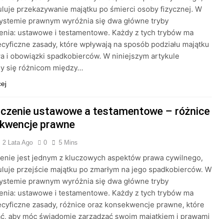
uluje przekazywanie majątku po śmierci osoby fizycznej. W
systemie prawnym wyróżnia się dwa główne tryby
enia: ustawowe i testamentowe. Każdy z tych trybów ma
cyficzne zasady, które wpływają na sposób podziału majątku
a i obowiązki spadkobierców. W niniejszym artykule
my się różnicom między…
cej
iczenie ustawowe a testamentowe – różnice
ekwencje prawne
2 Lata Ago
0
5 Mins
enie jest jednym z kluczowych aspektów prawa cywilnego,
uluje przejście majątku po zmarłym na jego spadkobierców. W
systemie prawnym wyróżnia się dwa główne tryby
enia: ustawowe i testamentowe. Każdy z tych trybów ma
cyficzne zasady, różnice oraz konsekwencje prawne, które
ać, aby móc świadomie zarządzać swoim majątkiem i prawami