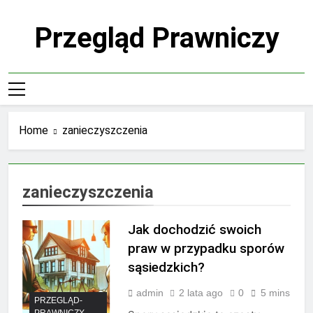
Skip
to
Przegląd Prawniczy
content
Home
zanieczyszczenia
zanieczyszczenia
Jak dochodzić swoich
praw w przypadku sporów
sąsiedzkich?
admin
2 lata ago
0
5 mins
PRZEGLĄD-
PRAWNICZY