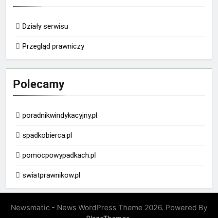
Działy serwisu
Przegląd prawniczy
Polecamy
poradnikwindykacyjny.pl
spadkobierca.pl
pomocpowypadkach.pl
swiatprawnikow.pl
Newsmatic - News WordPress Theme 2026. Powered By