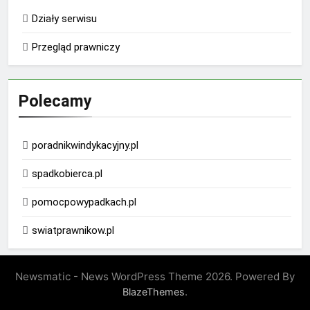
Działy serwisu
Przegląd prawniczy
Polecamy
poradnikwindykacyjny.pl
spadkobierca.pl
pomocpowypadkach.pl
swiatprawnikow.pl
Newsmatic - News WordPress Theme 2026. Powered By
.
BlazeThemes