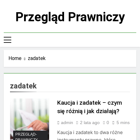
Skip
to
Przegląd Prawniczy
content
Home
zadatek
zadatek
Kaucja i zadatek – czym
się różnią i jak działają?
admin
2 lata ago
0
5 mins
Kaucja i zadatek to dwa różne
PRZEGLĄD-
instrumenty prawne, które
PRAWNICZY