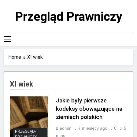
Skip
to
Przegląd Prawniczy
content
Home
XI wiek
XI wiek
Jakie były pierwsze
kodeksy obowiązujące na
ziemiach polskich
admin
7 miesięcy ago
0
5
PRZEGLĄD-
mins
PRAWNICZY