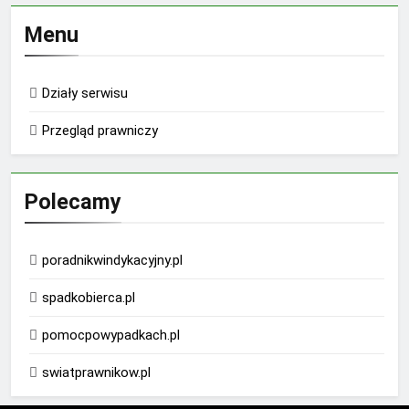
Menu
Działy serwisu
Przegląd prawniczy
Polecamy
poradnikwindykacyjny.pl
spadkobierca.pl
pomocpowypadkach.pl
swiatprawnikow.pl