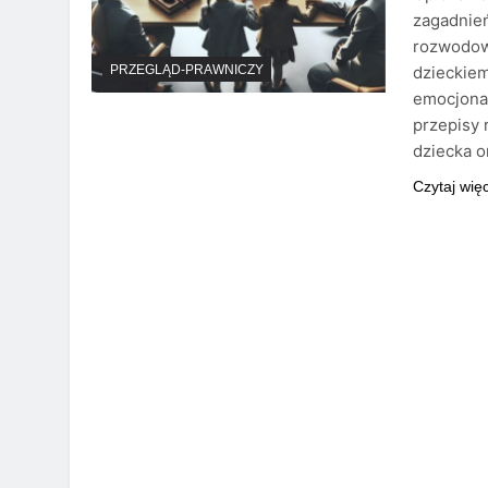
zagadnień
rozwodowe
dzieckiem
PRZEGLĄD-PRAWNICZY
emocjonal
przepisy 
dziecka 
Czytaj wię