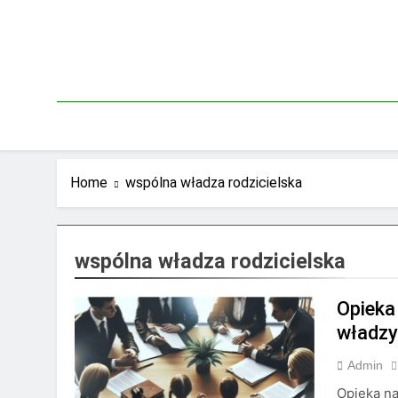
Skip
to
content
Home
wspólna władza rodzicielska
wspólna władza rodzicielska
Opieka
władzy 
Admin
Opieka na