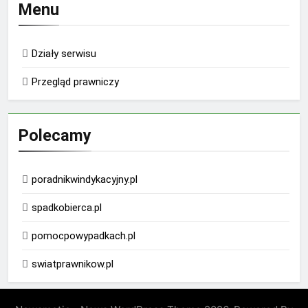
Menu
Działy serwisu
Przegląd prawniczy
Polecamy
poradnikwindykacyjny.pl
spadkobierca.pl
pomocpowypadkach.pl
swiatprawnikow.pl