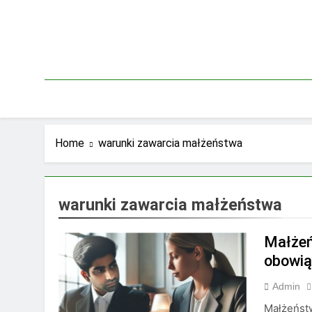
Skip
to
content
Home
warunki zawarcia małżeństwa
warunki zawarcia małżeństwa
Małżeń
obowią
Admin
Małżeństw