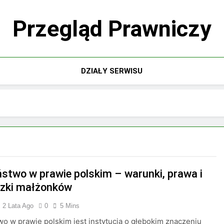
Przegląd Prawniczy
DZIAŁY SERWISU
stwo w prawie polskim – warunki, prawa i
zki małżonków
2 Lata Ago
0
5 Mins
o w prawie polskim jest instytucją o głębokim znaczeniu