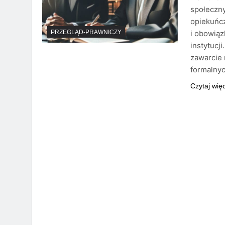
społeczny
opiekuńc
i obowiąz
PRZEGLĄD-PRAWNICZY
instytucj
zawarcie
formalny
Czytaj wię