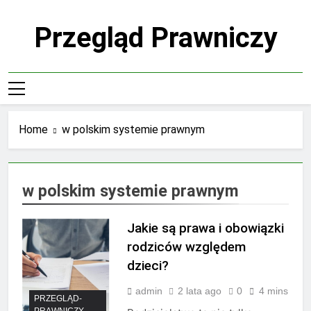
Skip
to
Przegląd Prawniczy
content
Home
w polskim systemie prawnym
w polskim systemie prawnym
Jakie są prawa i obowiązki
rodziców względem
dzieci?
admin
2 lata ago
0
4 mins
PRZEGLĄD-
PRAWNICZY