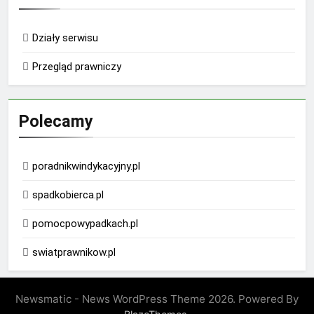
Działy serwisu
Przegląd prawniczy
Polecamy
poradnikwindykacyjny.pl
spadkobierca.pl
pomocpowypadkach.pl
swiatprawnikow.pl
Newsmatic - News WordPress Theme 2026. Powered By