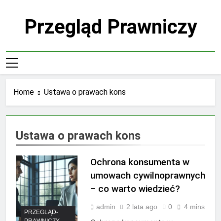
Skip
to
Przegląd Prawniczy
content
Home
Ustawa o prawach kons
Ustawa o prawach kons
Ochrona konsumenta w
umowach cywilnoprawnych
– co warto wiedzieć?
admin
2 lata ago
0
4 mins
PRZEGLĄD-
PRAWNICZY