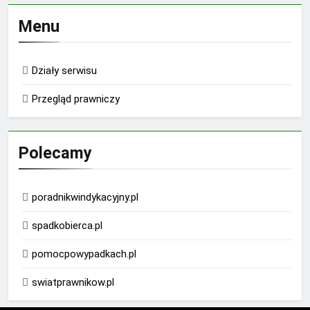
Menu
Działy serwisu
Przegląd prawniczy
Polecamy
poradnikwindykacyjny.pl
spadkobierca.pl
pomocpowypadkach.pl
swiatprawnikow.pl