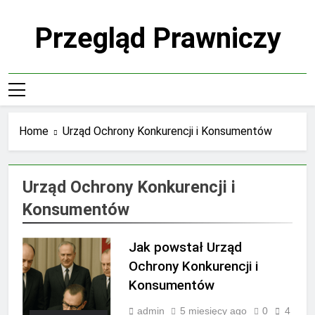
Skip
to
Przegląd Prawniczy
content
Home
Urząd Ochrony Konkurencji i Konsumentów
Urząd Ochrony Konkurencji i
Konsumentów
Jak powstał Urząd
Ochrony Konkurencji i
Konsumentów
admin
5 miesięcy ago
0
4