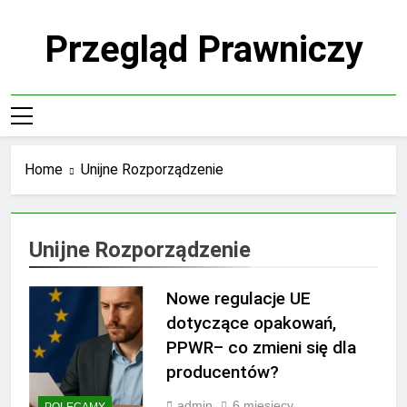
Skip
to
Przegląd Prawniczy
content
Home
Unijne Rozporządzenie
Unijne Rozporządzenie
Nowe regulacje UE
dotyczące opakowań,
PPWR– co zmieni się dla
producentów?
admin
6 miesięcy
POLECAMY