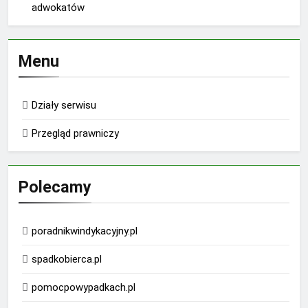
adwokatów
Menu
Działy serwisu
Przegląd prawniczy
Polecamy
poradnikwindykacyjny.pl
spadkobierca.pl
pomocpowypadkach.pl