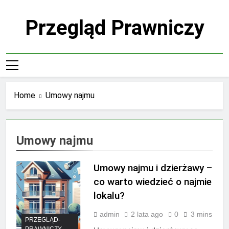
Skip
to
Przegląd Prawniczy
content
Home
Umowy najmu
Umowy najmu
Umowy najmu i dzierżawy –
co warto wiedzieć o najmie
lokalu?
admin
2 lata ago
0
3 mins
PRZEGLĄD-
PRAWNICZY