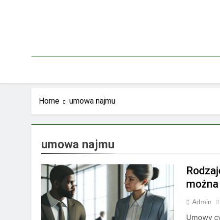
Skip
to
content
Home
umowa najmu
umowa najmu
Rodzaj
można 
Admin
Umowy cy