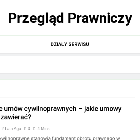
Przegląd Prawniczy
DZIAŁY SERWISU
e umów cywilnoprawnych – jakie umowy
zawierać?
2 Lata Ago
0
4 Mins
wilnoprawne stanowią fundament obrotu prawnego w