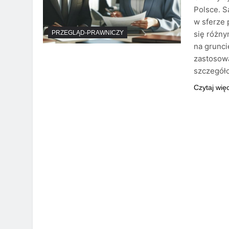
Polsce. 
w sferze 
się różn
PRZEGLĄD-PRAWNICZY
na grunci
zastosow
szczegół
Czytaj wię