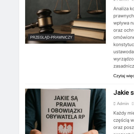
Analiza 
prawnych 
wpływa n
oraz ochr
omówione
PRZEGLĄD-PRAWNICZY
konstytuc
ustawoda
wyrządzo
zasadnic
Czytaj wię
Jakie 
Admin
Każdy mie
częścią w
oraz posz