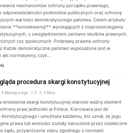
ikowanie mechanizmów ochrony porządku prawnego,
e odpowiedzialności podmiotów publicznych oraz ochronę
ejszych wartości demokratycznego państwa. Celem artykułu
ienie **konsekwencji** wynikających z nieprzestrzegania
stytucyjnych, z uwzględnieniem zarówno skutków prawnych,
itycznych czy społecznych. Podstawy prawne ochrony
cji Każde demokratyczne państwo wyposażone jest w
 akt normatywny, czyli…
cej
gląda procedura skargi konstytucyjnej
4 Miesiące Ago
0
4 Mins
 wniesienia skargi konstytucyjnej stanowi ważny element
chrony praw jednostki w Polsce. Kierowana jest do
 Konstytucyjnego i umożliwia każdemu, kto uznał, że jego
yjne prawa lub wolności zostały naruszone przez ostateczne
ie sądu, przywrócenie stanu zgodnego z normami