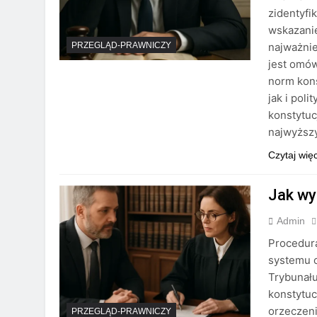
zidentyf
wskazani
najważni
PRZEGLĄD-PRAWNICZY
jest omów
norm kon
jak i pol
konstytu
najwyższy
Czytaj wię
Jak wy
Admin
Procedura
systemu o
Trybunału
konstytuc
orzeczen
PRZEGLĄD-PRAWNICZY