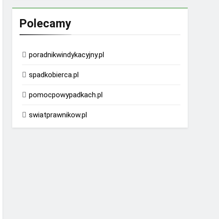
Polecamy
poradnikwindykacyjny.pl
spadkobierca.pl
pomocpowypadkach.pl
swiatprawnikow.pl