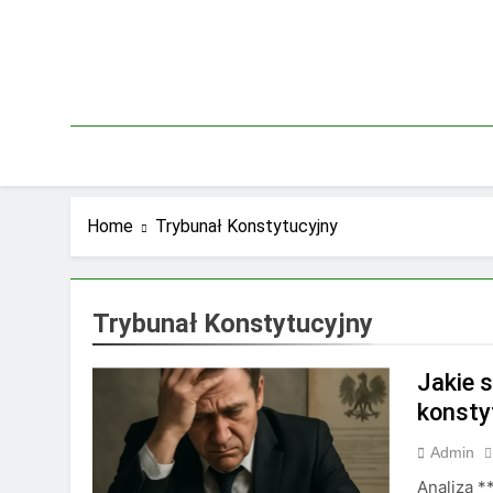
Skip
to
content
Home
Trybunał Konstytucyjny
Trybunał Konstytucyjny
Jakie 
konsty
Admin
Analiza *