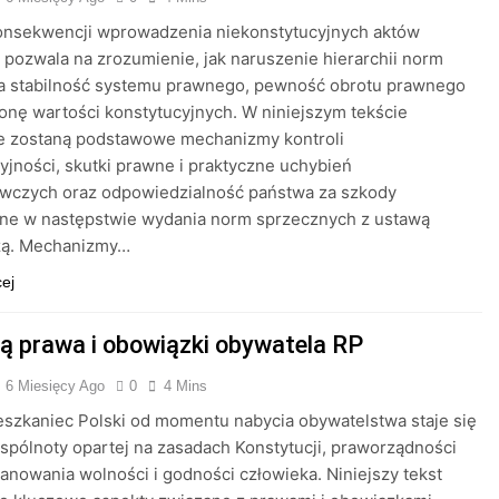
konsekwencji wprowadzenia niekonstytucyjnych aktów
pozwala na zrozumienie, jak naruszenie hierarchii norm
a stabilność systemu prawnego, pewność obrotu prawnego
onę wartości konstytucyjnych. W niniejszym tekście
 zostaną podstawowe mechanizmy kontroli
yjności, skutki prawne i praktyczne uchybień
wczych oraz odpowiedzialność państwa za szkody
ne w następstwie wydania norm sprzecznych z ustawą
zą. Mechanizmy…
cej
są prawa i obowiązki obywatela RP
6 Miesięcy Ago
0
4 Mins
szkaniec Polski od momentu nabycia obywatelstwa staje się
spólnoty opartej na zasadach Konstytucji, praworządności
anowania wolności i godności człowieka. Niniejszy tekst