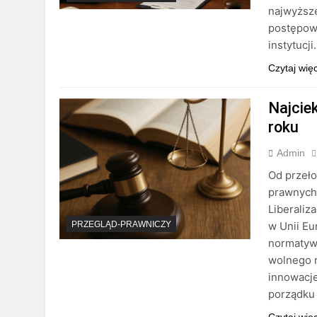
najwyższe
postępowa
instytucji
Czytaj wię
Najcie
roku
Admin
Od przeł
prawnych,
Liberaliz
w Unii Eu
PRZEGLĄD-PRAWNICZY
normatywn
wolnego r
innowacje
porządku