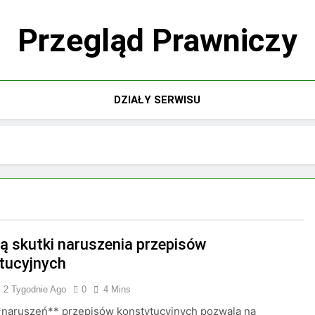
Przegląd Prawniczy
DZIAŁY SERWISU
są skutki naruszenia przepisów
tucyjnych
2 Tygodnie Ago
0
4 Mins
*naruszeń** przepisów konstytucyjnych pozwala na