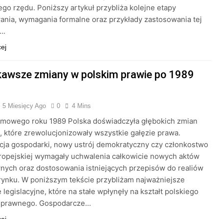
go rzędu. Poniższy artykuł przybliża kolejne etapy
nia, wymagania formalne oraz przykłady zastosowania tej
….
cej
kawsze zmiany w polskim prawie po 1989
5 Miesięcy Ago
0
4 Mins
omowego roku 1989 Polska doświadczyła głębokich zmian
 które zrewolucjonizowały wszystkie gałęzie prawa.
acja gospodarki, nowy ustrój demokratyczny czy członkostwo
ropejskiej wymagały uchwalenia całkowicie nowych aktów
ych oraz dostosowania istniejących przepisów do realiów
ynku. W poniższym tekście przybliżam najważniejsze
 legislacyjne, które na stałe wpłynęły na kształt polskiego
 prawnego. Gospodarcze…