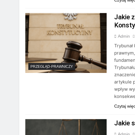
Czytaj wię
Jakie 
Konsty
Admin
Trybunał 
prawnym,
fundament
Trybunału
PRZEGLĄD-PRAWNICZY
znaczenie
artykule 
wpływ wy
konsekw
Czytaj wię
Jakie 
Admin