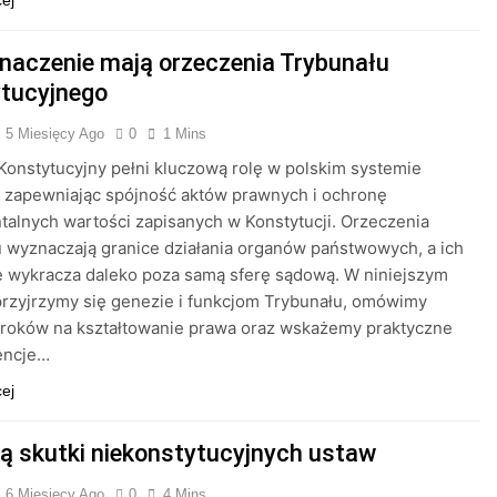
cej
znaczenie mają orzeczenia Trybunału
tucyjnego
5 Miesięcy Ago
0
1 Mins
Konstytucyjny pełni kluczową rolę w polskim systemie
 zapewniając spójność aktów prawnych i ochronę
alnych wartości zapisanych w Konstytucji. Orzeczenia
 wyznaczają granice działania organów państwowych, a ich
 wykracza daleko poza samą sferę sądową. W niniejszym
przyjrzymy się genezie i funkcjom Trybunału, omówimy
roków na kształtowanie prawa oraz wskażemy praktyczne
encje…
cej
są skutki niekonstytucyjnych ustaw
6 Miesięcy Ago
0
4 Mins