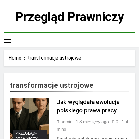
Skip
to
Przegląd Prawniczy
content
Home
transformacje ustrojowe
transformacje ustrojowe
Jak wyglądała ewolucja
polskiego prawa pracy
admin
8 miesięcy ago
0
4
mins
PRZEGLĄD-
Ewolucja polskiego prawa pracy
PRAWNICZY