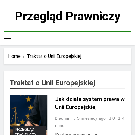
Skip
to
Przegląd Prawniczy
content
Home
Traktat o Unii Europejskiej
Traktat o Unii Europejskiej
Jak działa system prawa w
Unii Europejskiej
admin
5 miesięcy ago
0
4
mins
PRZEGLĄD-
System prawa w Unii
PRAWNICZY