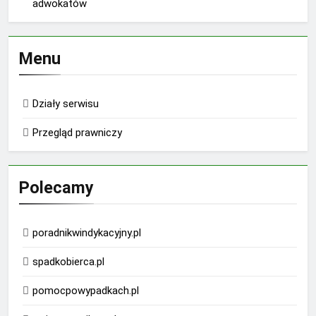
adwokatów
Menu
Działy serwisu
Przegląd prawniczy
Polecamy
poradnikwindykacyjny.pl
spadkobierca.pl
pomocpowypadkach.pl