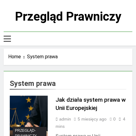
Skip
to
Przegląd Prawniczy
content
Home
System prawa
System prawa
Jak działa system prawa w
Unii Europejskiej
admin
5 miesięcy ago
0
4
mins
PRZEGLĄD-
System prawa w Unii
PRAWNICZY