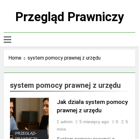
Skip
to
Przegląd Prawniczy
content
Home
system pomocy prawnej z urzędu
system pomocy prawnej z urzędu
Jak działa system pomocy
prawnej z urzędu
admin
5 miesięcy ago
0
5
mins
PRZEGLĄD-
System pomocy prawnej z
PRAWNICZY