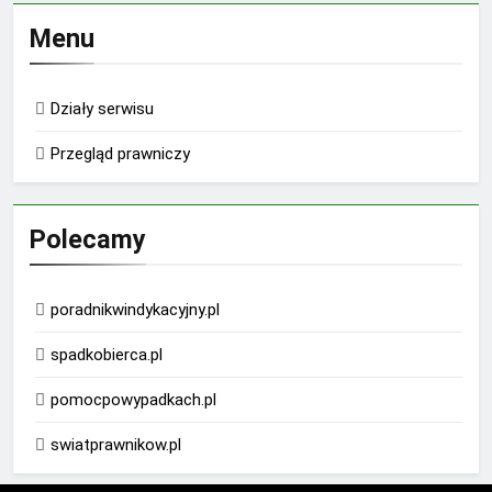
Menu
Działy serwisu
Przegląd prawniczy
Polecamy
poradnikwindykacyjny.pl
spadkobierca.pl
pomocpowypadkach.pl
swiatprawnikow.pl