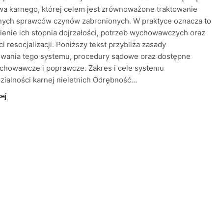
wa karnego, której celem jest zrównoważone traktowanie
nych sprawców czynów zabronionych. W praktyce oznacza to
enie ich stopnia dojrzałości, potrzeb wychowawczych oraz
i resocjalizacji. Poniższy tekst przybliża zasady
owania tego systemu, procedury sądowe oraz dostępne
chowawcze i poprawcze. Zakres i cele systemu
ialności karnej nieletnich Odrębność…
cej