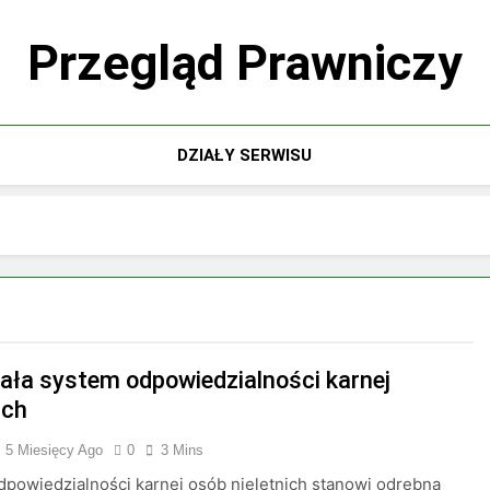
Przegląd Prawniczy
DZIAŁY SERWISU
iała system odpowiedzialności karnej
ich
5 Miesięcy Ago
0
3 Mins
powiedzialności karnej osób nieletnich stanowi odrębną