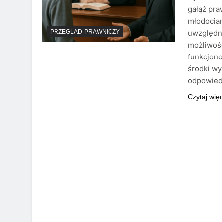
gałąź pra
młodocia
uwzględni
PRZEGLĄD-PRAWNICZY
możliwośc
funkcjon
środki wy
odpowiedz
Czytaj wię