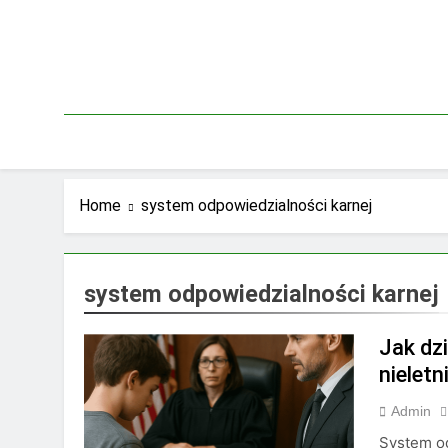
Skip
to
content
Home
system odpowiedzialności karnej
system odpowiedzialności karnej
Jak dz
nieletn
Admin
System od