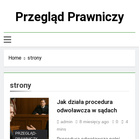
Skip
to
Przegląd Prawniczy
content
Home
strony
strony
Jak działa procedura
odwoławcza w sądach
admin
8 miesięcy ago
0
4
mins
PRZEGLĄD-
Procedura odwoławcza pełni
PRAWNICZY