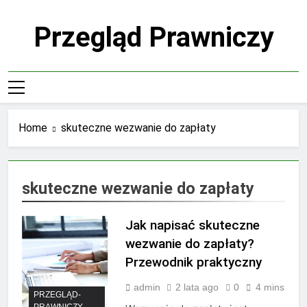
Skip
to
Przegląd Prawniczy
content
Home
skuteczne wezwanie do zapłaty
skuteczne wezwanie do zapłaty
Jak napisać skuteczne
wezwanie do zapłaty?
Przewodnik praktyczny
admin
2 lata ago
0
4 mins
PRZEGLĄD-
PRAWNICZY