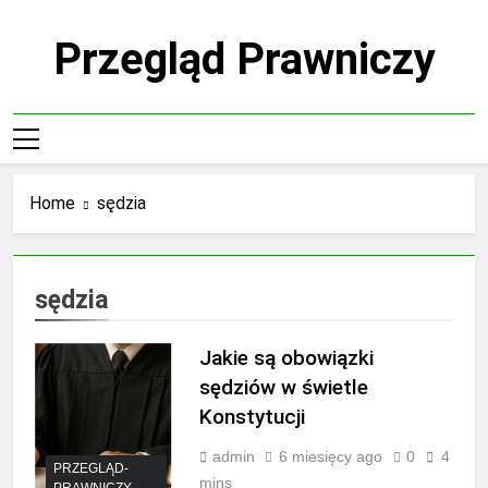
Skip
to
Przegląd Prawniczy
content
Home
sędzia
sędzia
Jakie są obowiązki
sędziów w świetle
Konstytucji
admin
6 miesięcy ago
0
4
PRZEGLĄD-
mins
PRAWNICZY