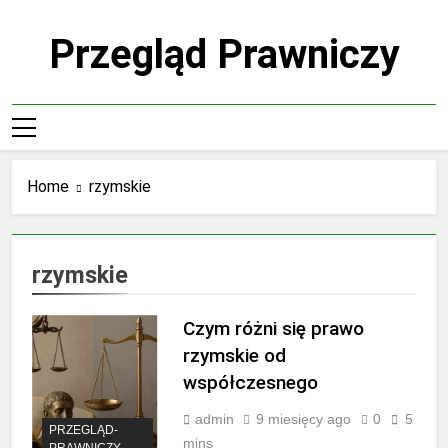
Skip
to
Przegląd Prawniczy
content
Home
rzymskie
rzymskie
Czym różni się prawo
rzymskie od
współczesnego
admin
9 miesięcy ago
0
5
PRZEGLĄD-
mins
PRAWNICZY