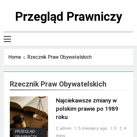
Skip
to
Przegląd Prawniczy
content
Home
Rzecznik Praw Obywatelskich
Rzecznik Praw Obywatelskich
Najciekawsze zmiany w
polskim prawie po 1989
roku
admin
5 miesięcy ago
0
4
PRZEGLĄD-
mins
PRAWNICZY