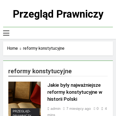
Skip
to
Przegląd Prawniczy
content
Home
reformy konstytucyjne
reformy konstytucyjne
Jakie były najważniejsze
reformy konstytucyjne w
historii Polski
admin
7 miesięcy ago
0
4
PRZEGLĄD-
mins
PRAWNICZY