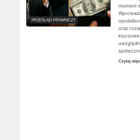
moment w
Wprowadz
opodatkow
PRZEGLĄD-PRAWNICZY
oraz rozw
kluczowe
uwzględn
społeczn
Czytaj wię