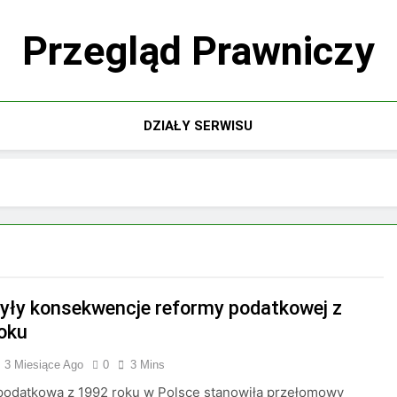
Przegląd Prawniczy
DZIAŁY SERWISU
były konsekwencje reformy podatkowej z
oku
3 Miesiące Ago
0
3 Mins
podatkowa z 1992 roku w Polsce stanowiła przełomowy