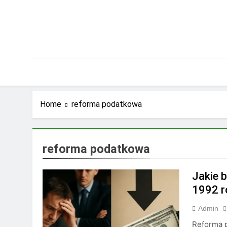
Skip
to
content
Home
reforma podatkowa
reforma podatkowa
Jakie 
1992 r
Admin
Reforma 