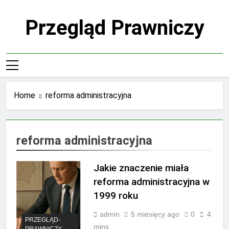
Skip
to
Przegląd Prawniczy
content
Home
reforma administracyjna
reforma administracyjna
Jakie znaczenie miała
reforma administracyjna w
1999 roku
admin
5 miesięcy ago
0
4
PRZEGLĄD-
mins
PRAWNICZY