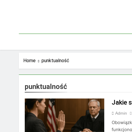
Skip
to
content
Home
punktualność
punktualność
Jakie 
Admin
Obowiązk
funkcjono