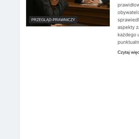
prawidło
obywatel
sprawiedl
PRZEGLĄD-PRAWNICZY
aspekty z
każdego u
punktual
Czytaj wię