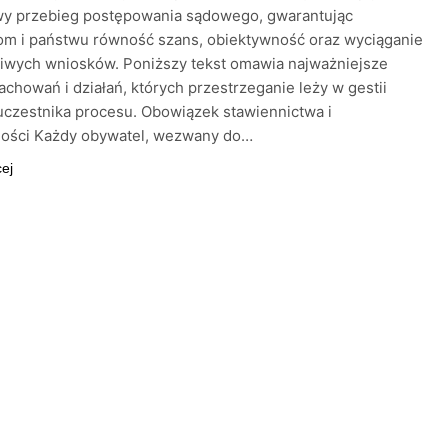
wy przebieg postępowania sądowego, gwarantując
om i państwu równość szans, obiektywność oraz wyciąganie
iwych wniosków. Poniższy tekst omawia najważniejsze
achowań i działań, których przestrzeganie leży w gestii
czestnika procesu. Obowiązek stawiennictwa i
ności Każdy obywatel, wezwany do…
cej