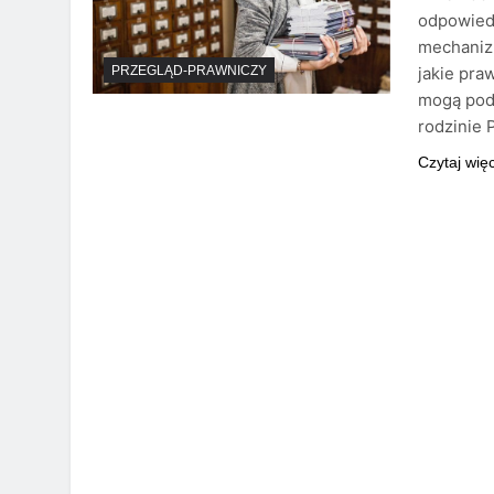
odpowiedz
mechaniz
jakie pra
PRZEGLĄD-PRAWNICZY
mogą podj
rodzinie 
Czytaj wię