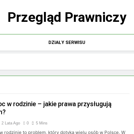
Przegląd Prawniczy
DZIAŁY SERWISU
c w rodzinie – jakie prawa przysługują
m?
2 Lata Ago
0
5 Mins
 rodzinie to problem, który dotyka wielu osób w Polsce. W