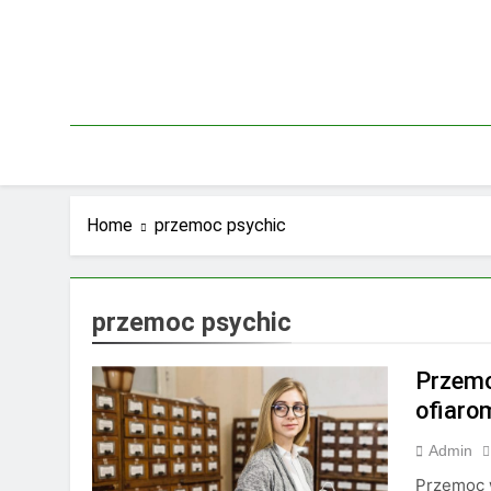
Skip
to
content
Home
przemoc psychic
przemoc psychic
Przemo
ofiaro
Admin
Przemoc w