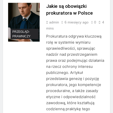
Jakie są obowiązki
prokuratora w Polsce
admin
6 miesięcy ago
0
4
mins
PRZEGLĄD-
Prokuratura odgrywa kluczową
PRAWNICZY
rolę w systemie wymiaru
sprawiedliwości, sprawując
nadzór nad przestrzeganiem
prawa oraz podejmując działania
na rzecz ochrony interesu
publicznego. Artykuł
przedstawia genezę i pozycję
prokuratora, jego kompetencje
proceduralne, a także zasady
etyczne i odpowiedzialność
zawodową, które kształtują
codzienną praktykę tego