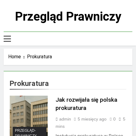
Skip
to
Przegląd Prawniczy
content
Home
Prokuratura
Prokuratura
Jak rozwijała się polska
prokuratura
admin
5 miesięcy ago
0
5
mins
PRZEGLĄD-
Instytucja prokuratura w Polsce
PRAWNICZY