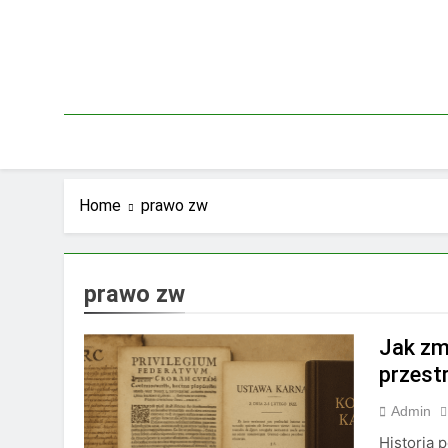
Skip
to
content
Home
prawo zw
prawo zw
Jak zm
przest
Admin
Historia 