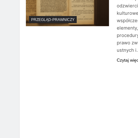
odzwierci
kulturowe
współczes
PRZEGLĄD-PRAWNICZY
elementy,
procedury
prawo zwy
ustnych i
Czytaj wię