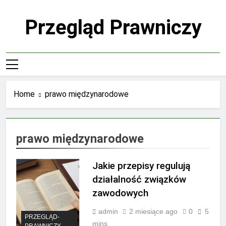
Skip
to
Przegląd Prawniczy
content
Home
prawo międzynarodowe
prawo międzynarodowe
Jakie przepisy regulują
działalność związków
zawodowych
admin
2 miesiące ago
0
5
PRZEGLĄD-
mins
PRAWNICZY