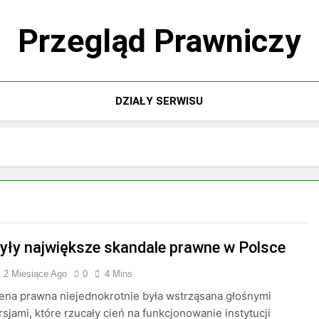
Przegląd Prawniczy
DZIAŁY SERWISU
były największe skandale prawne w Polsce
2 Miesiące Ago
0
4 Mins
ena prawna niejednokrotnie była wstrząsana głośnymi
sjami, które rzucały cień na funkcjonowanie instytucji