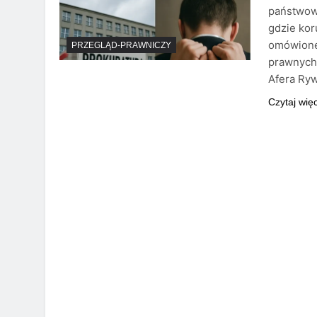
państwowy
gdzie kor
omówione
PRZEGLĄD-PRAWNICZY
prawnych,
Afera Ryw
Czytaj wię