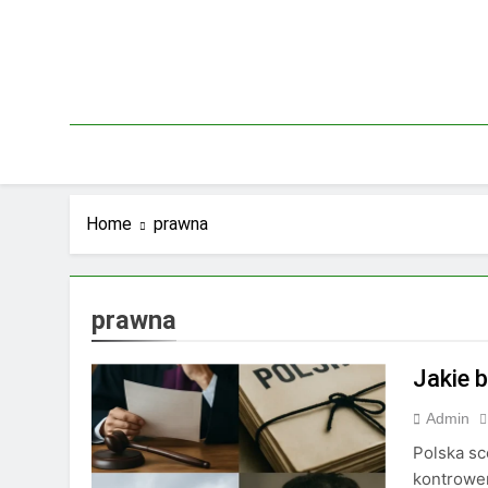
Skip
to
content
Home
prawna
prawna
Jakie 
Admin
Polska sc
kontrower