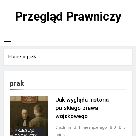
Skip
to
Przegląd Prawniczy
content
Home
prak
prak
Jak wygląda historia
polskiego prawa
wojskowego
admin
4 miesiące ago
0
5
PRZEGLĄD-
mins
PRAWNICZY