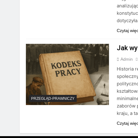
analizują
konstytuc
dotyczył
Czytaj wię
Jak wy
Admin
Historia 
społeczny
politycz
kształtow
minimalne
PRZEGLĄD-PRAWNICZY
zaborów 
kraju, a 
Czytaj wię