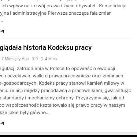
c ich wpływ na rozwój prawa i życie obywateli. Konsolidacja
yjna i administracyjna Pierwsza znacząca fala zmian
a…
cej
glądała historia Kodeksu pracy
7 Miesięcy Ago
0
4 Mins
regulacji zatrudnienia w Polsce to opowieść o ewolucji
ch oczekiwań, walki o prawa pracownicze oraz zmianach
no-gospodarczych. Kodeks pracy stanowi kamień milowy w
aniu relacji między pracodawcą a pracownikiem, gwarantując
 standardy i mechanizmy ochrony. Przyjrzyjmy się, jak od
po współczesność kształtowało się prawo pracy w naszym
także jakie były główne…
cej