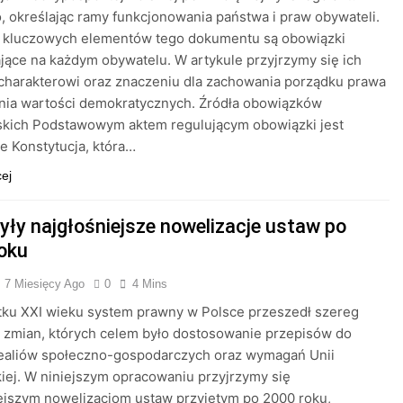
 określając ramy funkcjonowania państwa i praw obywateli.
 kluczowych elementów tego dokumentu są obowiązki
ące na każdym obywatelu. W artykule przyjrzymy się ich
charakterowi oraz znaczeniu dla zachowania porządku prawa
nia wartości demokratycznych. Źródła obowiązków
skich Podstawowym aktem regulującym obowiązki jest
e Konstytucja, która…
cej
były najgłośniejsze nowelizacje ustaw po
oku
7 Miesięcy Ago
0
4 Mins
tku XXI wieku system prawny w Polsce przeszedł szereg
 zmian, których celem było dostosowanie przepisów do
ealiów społeczno-gospodarczych oraz wymagań Unii
iej. W niniejszym opracowaniu przyjrzymy się
ejszym nowelizacjom ustaw przyjętym po 2000 roku,