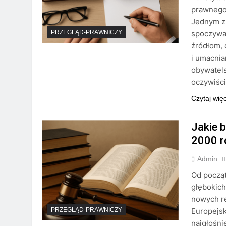
prawnego,
Jednym z
spoczywaj
PRZEGLĄD-PRAWNICZY
źródłom, 
i umacnia
obywatel
oczywiści
Czytaj wię
Jakie 
2000 r
Admin
Od począ
głębokich
nowych r
Europejsk
PRZEGLĄD-PRAWNICZY
najgłośni