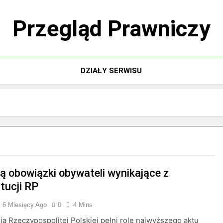
Przegląd Prawniczy
DZIAŁY SERWISU
są obowiązki obywateli wynikające z
tucji RP
6 Miesięcy Ago
0
4 Mins
ja Rzeczypospolitej Polskiej pełni rolę najwyższego aktu