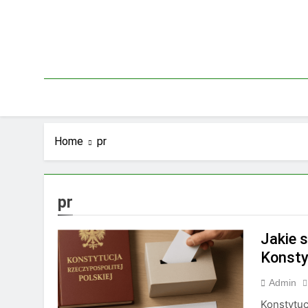
Skip
to
content
Home
pr
pr
Jakie 
Konsty
Admin
Konstytuc