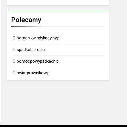
Polecamy
poradnikwindykacyjny.pl
spadkobierca.pl
pomocpowypadkach.pl
swiatprawnikow.pl