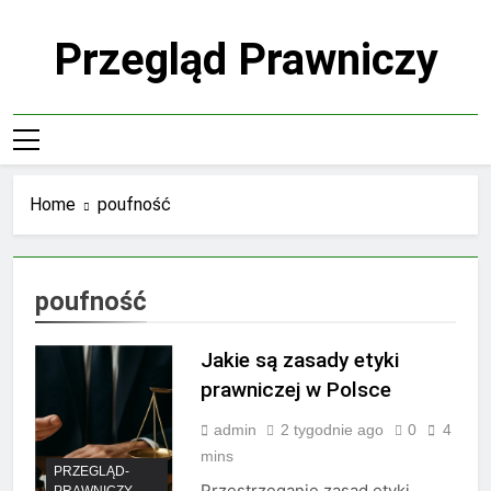
Skip
to
Przegląd Prawniczy
content
Home
poufność
poufność
Jakie są zasady etyki
prawniczej w Polsce
admin
2 tygodnie ago
0
4
mins
PRZEGLĄD-
Przestrzeganie zasad etyki
PRAWNICZY