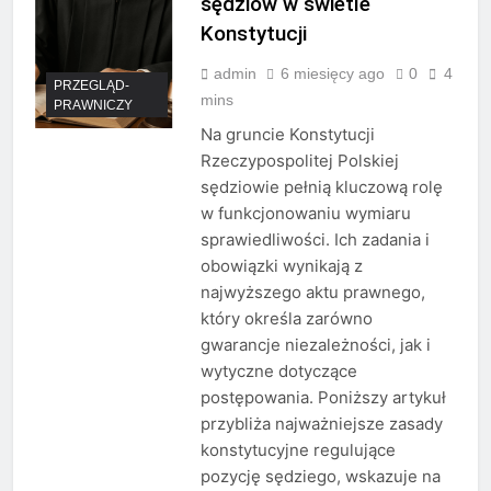
sędziów w świetle
Konstytucji
admin
6 miesięcy ago
0
4
PRZEGLĄD-
mins
PRAWNICZY
Na gruncie Konstytucji
Rzeczypospolitej Polskiej
sędziowie pełnią kluczową rolę
w funkcjonowaniu wymiaru
sprawiedliwości. Ich zadania i
obowiązki wynikają z
najwyższego aktu prawnego,
który określa zarówno
gwarancje niezależności, jak i
wytyczne dotyczące
postępowania. Poniższy artykuł
przybliża najważniejsze zasady
konstytucyjne regulujące
pozycję sędziego, wskazuje na