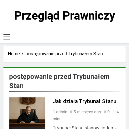
Skip
to
Przegląd Prawniczy
content
Home
postępowanie przed Trybunałem Stan
postępowanie przed Trybunałem
Stan
Jak działa Trybunał Stanu
admin
5 miesięcy ago
0
4
mins
Trybunał Stanu stanowi jeden z