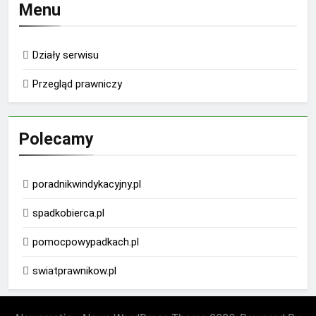
Menu
Działy serwisu
Przegląd prawniczy
Polecamy
poradnikwindykacyjny.pl
spadkobierca.pl
pomocpowypadkach.pl
swiatprawnikow.pl