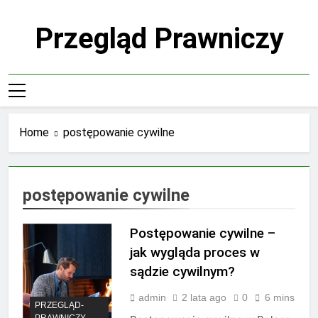
Skip
to
Przegląd Prawniczy
content
Home
postępowanie cywilne
postępowanie cywilne
Postępowanie cywilne –
jak wygląda proces w
sądzie cywilnym?
admin
2 lata ago
0
6 mins
PRZEGLĄD-
PRAWNICZY