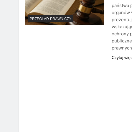
państwa p
organów 
prezentuj
PRZEGLĄD-PRAWNICZY
wskazując
ochrony 
publiczne
prawnych
Czytaj wię