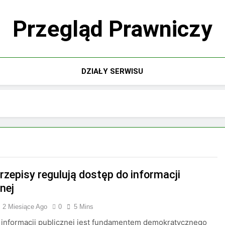
Przegląd Prawniczy
DZIAŁY SERWISU
rzepisy regulują dostęp do informacji
nej
2 Miesiące Ago
0
5 Mins
 informacji publicznej jest fundamentem demokratycznego