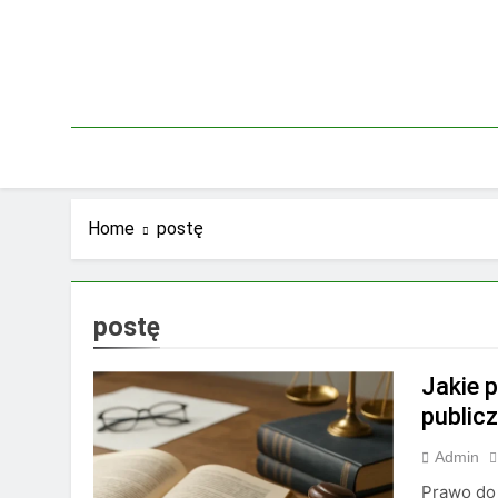
Skip
to
content
Home
postę
postę
Jakie p
publicz
Admin
Prawo do