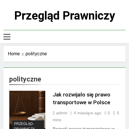
Skip
to
Przegląd Prawniczy
content
Home
polityczne
polityczne
Jak rozwijało się prawo
transportowe w Polsce
admin
4 miesiące ago
0
5
mins
PRZEGLĄD-
Rozwój prawo transportowe w
PRAWNICZY