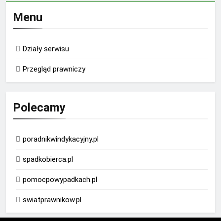
Menu
Działy serwisu
Przegląd prawniczy
Polecamy
poradnikwindykacyjny.pl
spadkobierca.pl
pomocpowypadkach.pl
swiatprawnikow.pl