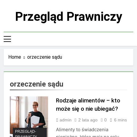
Skip
to
Przegląd Prawniczy
content
Home
orzeczenie sądu
orzeczenie sądu
Rodzaje alimentów – kto
może się o nie ubiegać?
admin
2 lata ago
0
6 mins
Alimenty to świadczenia
PRZEGLĄD-
pieniężne, które mają na celu
PRAWNICZY