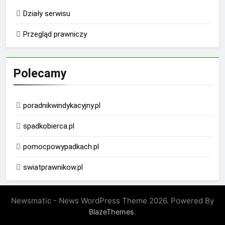
Działy serwisu
Przegląd prawniczy
Polecamy
poradnikwindykacyjny.pl
spadkobierca.pl
pomocpowypadkach.pl
swiatprawnikow.pl
Newsmatic - News WordPress Theme 2026. Powered By
.
BlazeThemes