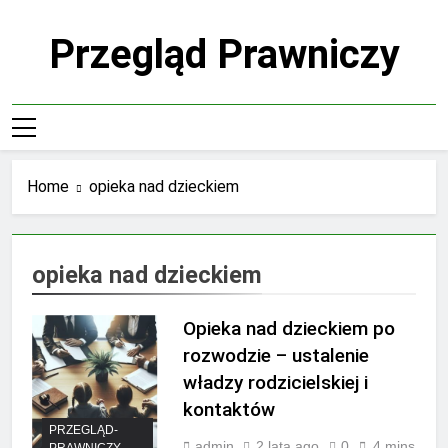
Skip
to
Przegląd Prawniczy
content
Home
opieka nad dzieckiem
opieka nad dzieckiem
Opieka nad dzieckiem po
rozwodzie – ustalenie
władzy rodzicielskiej i
kontaktów
PRZEGLĄD-
admin
2 lata ago
0
4 mins
PRAWNICZY