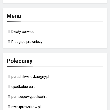
Menu
Działy serwisu
Przegląd prawniczy
Polecamy
poradnikwindykacyjny.pl
spadkobierca.pl
pomocpowypadkach.pl
swiatprawnikow.pl